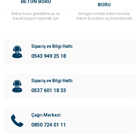
BETON BORU
BORU
Beton boru genellikle su ve
Entegre contalı beton borular
kanalizasyon taşımak için
beton boruların uç kısımlarında
kullanılan altyapı elemanıdır. Beton
bulunan ve sızdırmazlığı sağlayan
borular, dayanıklılığı ve uzun ömrü
contalardır. Bu contalar, boruların
ile altyapıda kullanılmaktadır....
imalatı sırasında, boruların içine...
Sipariş ve Bilgi Hattı
0543 949 25 18
Sipariş ve Bilgi Hattı
0537 601 18 33
Çağrı Merkezi
0850 724 01 11