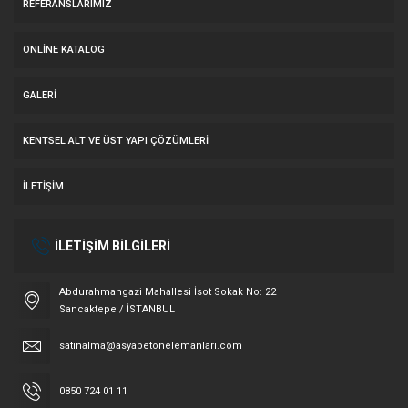
REFERANSLARIMIZ
ONLINE KATALOG
GALERI
KENTSEL ALT VE ÜST YAPI ÇÖZÜMLERI
İLETIŞIM
İLETİŞİM BİLGİLERİ
Abdurahmangazi Mahallesi İsot Sokak No: 22
Sancaktepe / İSTANBUL
satinalma@asyabetonelemanlari.com
0850 724 01 11